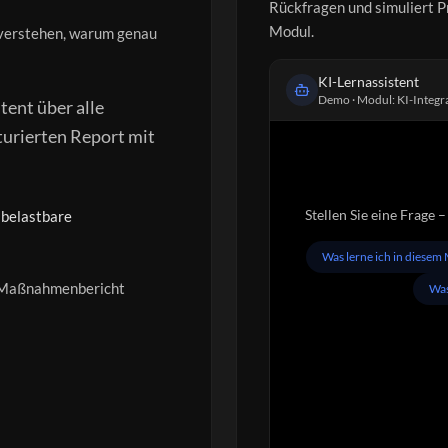
Rückfragen und simuliert P
Modul.
 verstehen, warum genau
KI-Lernassistent
Demo · Modul: KI-Integr
tent über alle
turierten Report mit
Stellen Sie eine Frage 
 belastbare
Was lerne ich in diesem
r Maßnahmenbericht
Was