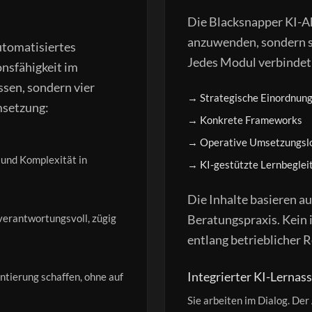
Die Blacksnapper KI-Ak
anzuwenden, sondern si
utomatisiertes
Jedes Modul verbindet
nsfähigkeit im
sen, sondern vier
→
Strategische Einordnun
setzung:
→
Konkrete Frameworks
→
Operative Umsetzungsl
und Komplexität in
→
KI-gestützte Lernbeglei
Die Inhalte basieren au
 verantwortungsvoll, zügig
Beratungspraxis. Kein i
entlang betrieblicher R
Integrierter KI-Lernass
entierung schaffen, ohne auf
Sie arbeiten im Dialog. Der