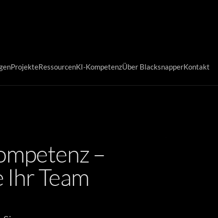
ngen
Projekte
Ressourcen
KI-Kompetenz
Über Blacksnapper
Kontakt
Kompetenz –
e Ihr Team