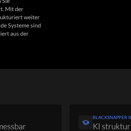
 Sie
. Mit der
ukturiert weiter
eide Systeme sind
ert aus der
BLACKSNAPPER K
messbar
KI struktur